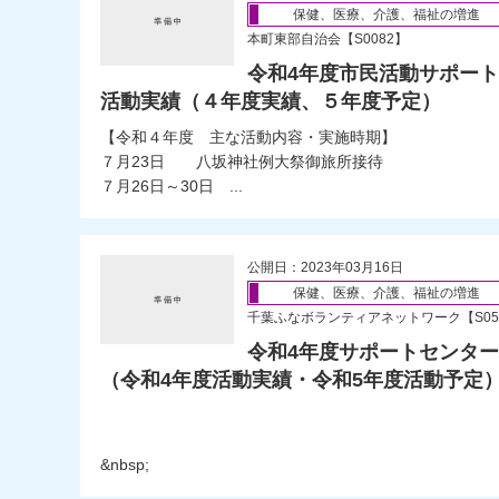
保健、医療、介護、福祉の増進
本町東部自治会【S0082】
令和4年度市民活動サポー
活動実績（４年度実績、５年度予定）
【令和４年度 主な活動内容・実施時期】
７月23日 八坂神社例大祭御旅所接待
７月26日～30日 ...
公開日：2023年03月16日
保健、医療、介護、福祉の増進
千葉ふなボランティアネットワーク【S05
令和4年度サポートセンタ
（令和4年度活動実績・令和5年度活動予定
&nbsp;