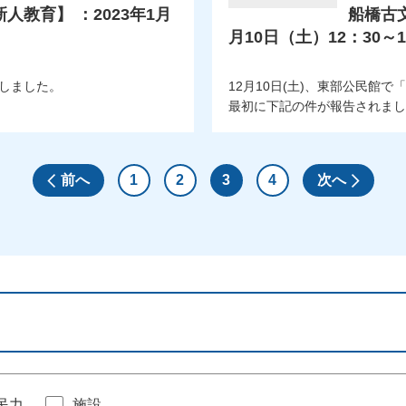
教育】 ：2023年1月
船橋古文
月10日（土）12：30～1
催しました。
12月10日(土)、東部公民館
最初に下記の件が報告されまし..
前へ
1
2
3
4
次へ
民力
施設