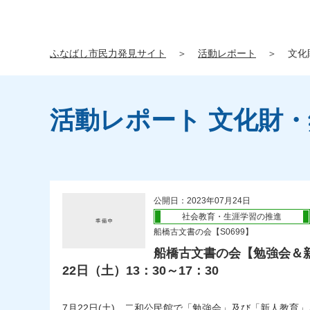
ふなばし市民力発見サイト
＞
活動レポート
＞
文化
活動レポート 文化財
公開日：2023年07月24日
社会教育・生涯学習の推進
船橋古文書の会【S0699】
船橋古文書の会【勉強会＆新人
22日（土）13：30～17：30
7月22日(土)、二和公民館で「勉強会」及び「新人教育