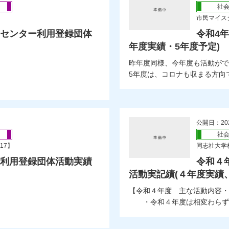
社
市民マイスタ
トセンター利用登録団体
令和4
年度実績・5年度予定)
昨年度同様、今年度も活動がで
5年度は、コロナも収まる方向で
公開日：20
社
17】
同志社大学
ー利用登録団体活動実績
令和４
）
活動実記績(４年度実績
【令和４年度 主な活動内容・
・令和４年度は相変わらずコロ