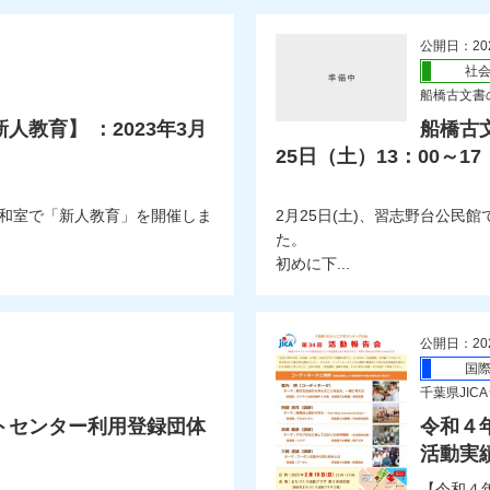
公開日：20
社
船橋古文書の
教育】 ：2023年3月
船橋古文
25日（土）13：00～17
一和室で「新人教育」を開催しま
2月25日(土)、習志野台公
た。
初めに下...
公開日：20
国
千葉県JIC
トセンター利用登録団体
令和４
活動実
【令和４