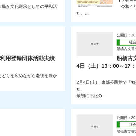
市民が文化継承としての平和活
令和４年
た。...
公開日：20
社
船橋古文書の
ー利用登録団体活動実績
船橋古文
4日（土）13：00～17：
おどりを広めながら老後を豊か
2月4日(土)、東部公民館で
た。
最初に下記の...
公開日：20
社
船橋古文書の