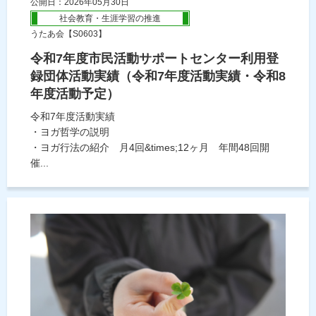
公開日：2026年05月30日
社会教育・生涯学習の推進
うたあ会【S0603】
令和7年度市民活動サポートセンター利用登
録団体活動実績（令和7年度活動実績・令和8
年度活動予定）
令和7年度活動実績
・ヨガ哲学の説明
・ヨガ行法の紹介 月4回&times;12ヶ月 年間48回開
催...