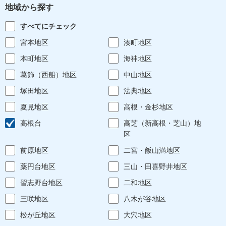
地域から探す
すべてにチェック
宮本地区
湊町地区
本町地区
海神地区
葛飾（西船）地区
中山地区
塚田地区
法典地区
夏見地区
高根・金杉地区
高根台
高芝（新高根・芝山）地
区
前原地区
二宮・飯山満地区
薬円台地区
三山・田喜野井地区
習志野台地区
二和地区
三咲地区
八木が谷地区
松が丘地区
大穴地区