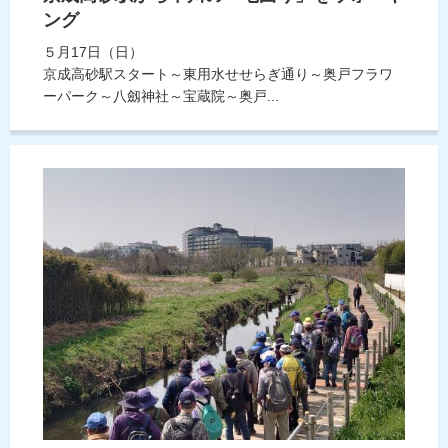
ング
５月17日（日）
京成高砂駅スタート～東用水せせらぎ通り～奥戸フラワ
ーパーク～八劔神社～宝蔵院～奥戸...