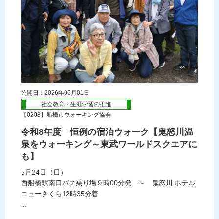
公開日：2026年06月01日
社会教育・生涯学習の推進
【0208】船橋市ウォーキング協会
令和8年度 恒例の宿泊ウォーク【鬼怒川温
泉をウォーキング～東武ワールドスクエアに
も】
5月24日（日）
西船橋駅南口バス乗り場９時00分発 ～ 鬼怒川 ホテル
ニューさくら12時35分着
...