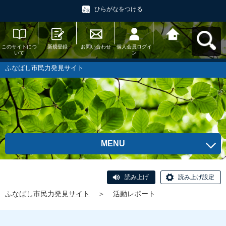
ひらがなをつける
このサイトにつ
新規登録
お問い合わせ
個人会員ログイ
ふなばし市民力
いて
ン
発見サイトへ戻
る
ふなばし市民力発見サイト
MENU
読み上げ
読み上げ設定
ふなばし市民力発見サイト
＞
活動レポート