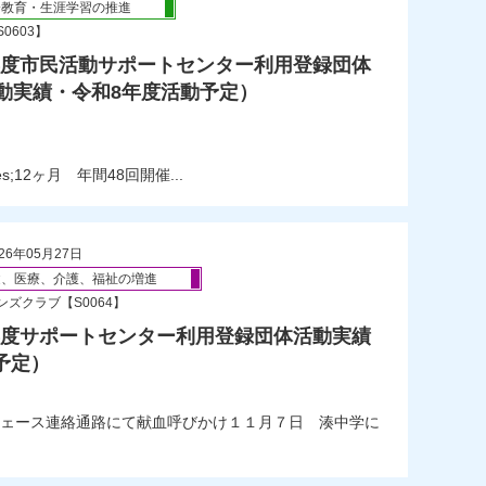
会教育・生涯学習の推進
0603】
年度市民活動サポートセンター利用登録団体
動実績・令和8年度活動予定）
;12ヶ月 年間48回開催...
26年05月27日
健、医療、介護、福祉の増進
ズクラブ【S0064】
年度サポートセンター利用登録団体活動実績
予定）
ェース連絡通路にて献血呼びかけ１１月７日 湊中学に