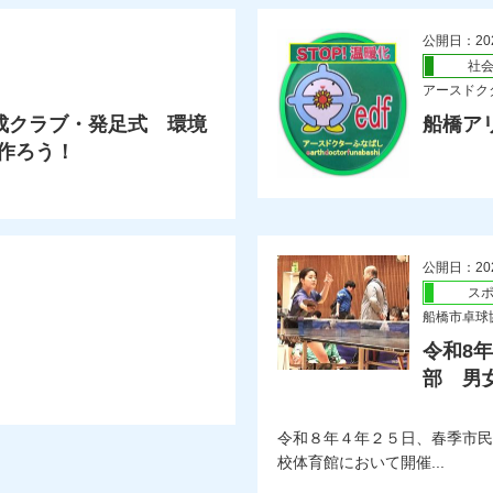
公開日：20
社
アースドクタ
成クラブ・発足式 環境
船橋ア
作ろう！
公開日：20
ス
船橋市卓球協
令和8
部 男女個
令和８年４年２５日、春季市民
校体育館において開催...