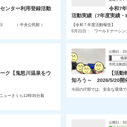
トセンター利用登録活動
令和7
活動実績（7年度実績・
月8日 （ 中央公民館 ）
【令和７年度活動報告】
5月21日： ワールドナーシング
公開日：20
職
市民活動団体
ォーク【鬼怒川温泉をウ
【活動報
知ろう～ 2026/5/20開
今回のIT部では、安全な環境
ニューさくら12時35分着
公開日：20