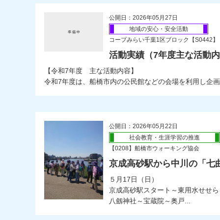
公開日：2026年05月27日
地域の安心・安全活動
コープみらい千葉1区ブロック【S0442】
活動実績（7年度主な活動内
【令和7年度 主な活動内容】
令和7年度は、船橋市内の公民館などの会場を利用し企画を
公開日：2026年05月22日
社会教育・生涯学習の推進
【0208】船橋市ウォーキング協会
京成高砂駅から中川の「七
５月17日（日）
京成高砂駅スタート～東用水せせら
八劔神社～宝蔵院～奥戸...