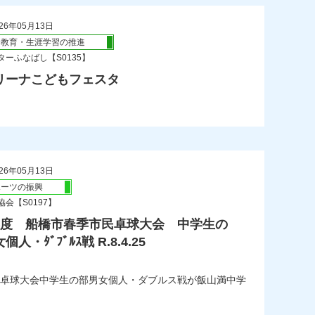
26年05月13日
会教育・生涯学習の推進
ーふなばし【S0135】
リーナこどもフェスタ
26年05月13日
ポーツの振興
会【S0197】
年度 船橋市春季市民卓球大会 中学生の
人・ﾀﾞﾌﾞﾙｽ戦 R.8.4.25
卓球大会中学生の部男女個人・ダブルス戦が飯山満中学