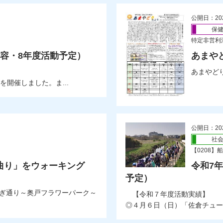
公開日：20
保
特定非営利
容・8年度活動予定）
あまや
あまやどり
開催しました。ま...
公開日：20
社
【0208
曲り」をウォーキング
令和7
予定）
ぎ通り～奥戸フラワーパーク～
【令和７年度活動実績】
◎４月６日（日）「佐倉チュー