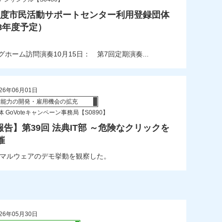
年度市民活動サポートセンター利用登録団体
8年度予定）
ホーム訪問演奏10月15日： 第7回定期演奏...
26年06月01日
業能力の開発・雇用機会の拡充
 GoVoteキャンペーン事務局【S0890】
告】第39回 法典IT部 ～危険なクリックを
催
でマルウェアのデモ挙動を観察した。
26年05月30日