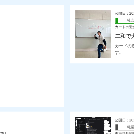
公開日：20
社
カードの遊
二和で
カードの
す。
公開日：20
職
75】
市民活動団体