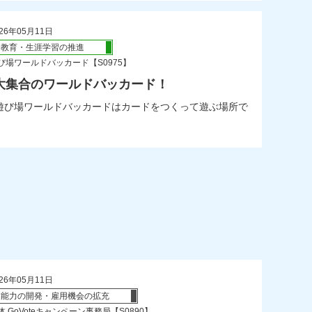
26年05月11日
会教育・生涯学習の推進
び場ワールドバッカード【S0975】
大集合のワールドバッカード！
遊び場ワールドバッカードはカードをつくって遊ぶ場所で
26年05月11日
業能力の開発・雇用機会の拡充
 GoVoteキャンペーン事務局【S0890】