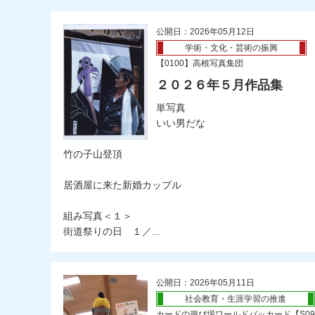
公開日：2026年05月12日
学術・文化・芸術の振興
【0100】高根写真集団
２０２６年５月作品集
単写真
いい男だな
竹の子山登頂
居酒屋に来た新婚カップル
組み写真＜１＞
街道祭りの日 １／...
公開日：2026年05月11日
社会教育・生涯学習の推進
カードの遊び場ワールドバッカード【S09