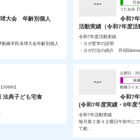
社
うたあ会【S
卓球大会 年齢別個人
令和7
活動実績（令和7年度活
令和7年度活動実績
春季船橋市民卓球大会年齢別個人
・ヨガ哲学の説明
・ヨガ行法の紹介 月4回&times
公開日：20
保
S0890】
船橋ライオン
開催 法典子ども宅食
令和7
(令和7年度実績・8年度
7
令和7年活動実績
毎月第２第４土曜日午前中にフ
て船...