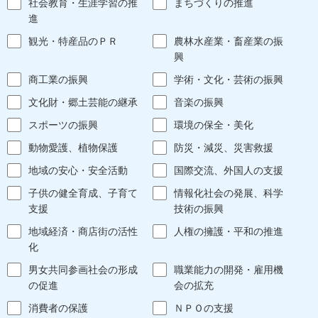
社会教育・生涯学習の推
まちづくりの推進
進
観光・特産品のＰＲ
農林水産業・畜産業の振
興
商工業の振興
学術・文化・芸術の振興
文化財・郷土芸能の継承
音楽の振興
スポーツの振興
環境の保全・美化
動物愛護、植物保護
防災・減災、災害救援
地域の安心・安全活動
国際交流、外国人の支援
子供の健全育成、子育て
情報化社会の発展、科学
支援
技術の振興
地域経済・商店街の活性
人権の擁護・平和の推進
化
男女共同参画社会の形成
職業能力の開発・雇用機
の促進
会の拡充
消費者の保護
ＮＰＯの支援