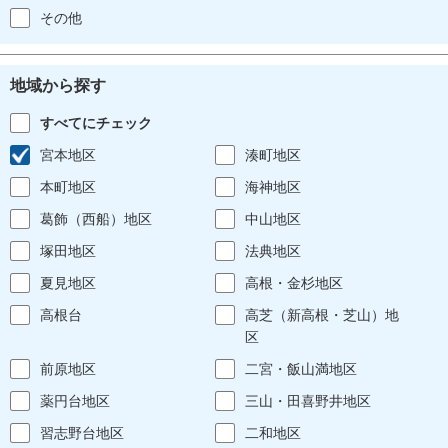
その他
地域から探す
すべてにチェック
宮本地区
湊町地区
本町地区
海神地区
葛飾（西船）地区
中山地区
塚田地区
法典地区
夏見地区
高根・金杉地区
高根台
高芝（新高根・芝山）地
区
前原地区
二宮・飯山満地区
薬円台地区
三山・田喜野井地区
習志野台地区
二和地区