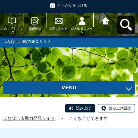
ひらがなをつける
このサイトにつ
新規登録
お問い合わせ
個人会員ログイ
ふなばし市民力
いて
ン
発見サイトへ戻
る
ふなばし市民力発見サイト
MENU
読み上げ
読み上げ設定
ふなばし市民力発見サイト
＞
こんなことできます