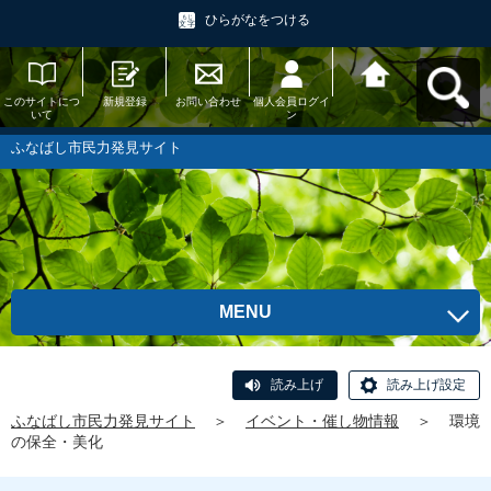
ひらがなをつける
このサイトにつ
新規登録
お問い合わせ
個人会員ログイ
ふなばし市民力
いて
ン
発見サイトへ戻
る
ふなばし市民力発見サイト
MENU
読み上げ
読み上げ設定
ふなばし市民力発見サイト
＞
イベント・催し物情報
＞
環境
の保全・美化