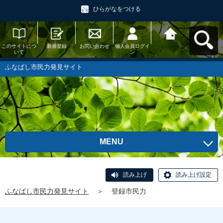
ひらがなをつける
このサイトにつ
新規登録
お問い合わせ
個人会員ログイ
ふなばし市民力
いて
ン
発見サイトへ戻
る
ふなばし市民力発見サイト
MENU
読み上げ
読み上げ設定
ふなばし市民力発見サイト
＞
登録市民力