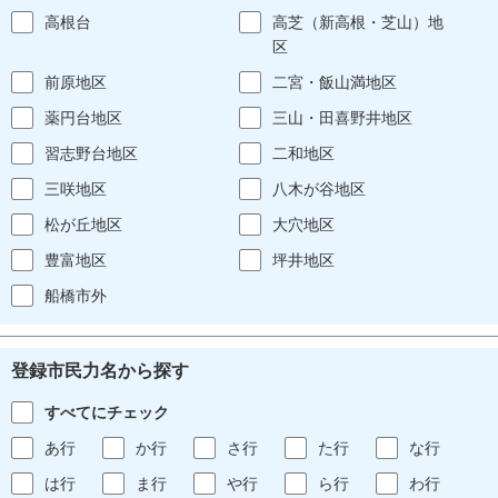
高根台
高芝（新高根・芝山）地
区
前原地区
二宮・飯山満地区
薬円台地区
三山・田喜野井地区
習志野台地区
二和地区
三咲地区
八木が谷地区
松が丘地区
大穴地区
豊富地区
坪井地区
船橋市外
登録市民力名から探す
すべてにチェック
あ行
か行
さ行
た行
な行
は行
ま行
や行
ら行
わ行