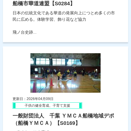
船橋市華道連盟【S0284】
日本の伝統文化である華道の発展向上につとめ多くの市
民に広める。体験学習、飾り花など協力
飛ノ台史跡...
更新日：2026年04月09日
子供の健全育成、子育て支援
一般財団法人 千葉 ＹＭＣＡ船橋地域デポ
（船橋ＹＭＣＡ）【S0169】