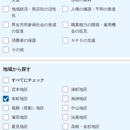
地域経済・商店街の活性
人権の擁護・平和の推進
化
男女共同参画社会の形成
職業能力の開発・雇用機
の促進
会の拡充
消費者の保護
ＮＰＯの支援
その他
地域から探す
すべてにチェック
宮本地区
湊町地区
本町地区
海神地区
葛飾（西船）地区
中山地区
塚田地区
法典地区
夏見地区
高根・金杉地区