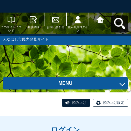
このサイトにつ
新規登録
お問い合わせ
個人会員ログイ
ふなばし市民力
いて
ン
発見サイトへ戻
る
ふなばし市民力発見サイト
MENU
読み上げ
読み上げ設定
ログイン