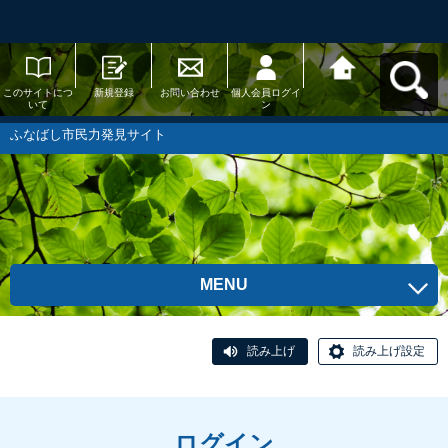
このサイトにつ
新規登録
お問い合わせ
個人会員ログイ
ふなばし市民力
いて
ン
発見サイトへ戻
る
ふなばし市民力発見サイト
MENU
読み上げ
読み上げ設定
ログイン