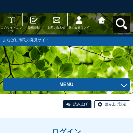
このサイトにつ
新規登録
お問い合わせ
個人会員ログイ
ふなばし市民力
いて
ン
発見サイトへ戻
る
ふなばし市民力発見サイト
MENU
読み上げ
読み上げ設定
ログイン