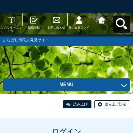
このサイトにつ
新規登録
お問い合わせ
個人会員ログイ
ふなばし市民力
いて
ン
発見サイトへ戻
る
ふなばし市民力発見サイト
MENU
読み上げ
読み上げ設定
ログイン