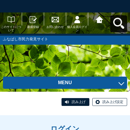
このサイトにつ
新規登録
お問い合わせ
個人会員ログイ
ふなばし市民力
いて
ン
発見サイトへ戻
る
ふなばし市民力発見サイト
MENU
読み上げ
読み上げ設定
ログイン