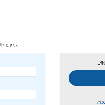
用ください。
ご
パ