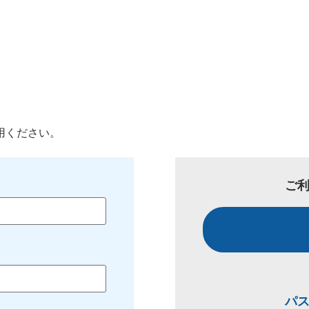
用ください。
ご
パ