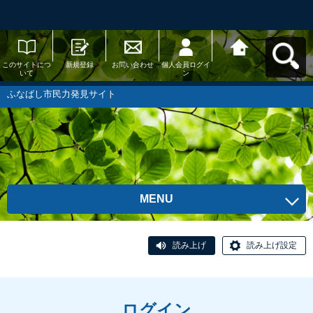
このサイトにつ
新規登録
お問い合わせ
個人会員ログイ
ふなばし市民力
いて
ン
発見サイトへ戻
る
ふなばし市民力発見サイト
MENU
読み上げ
読み上げ設定
ログイン