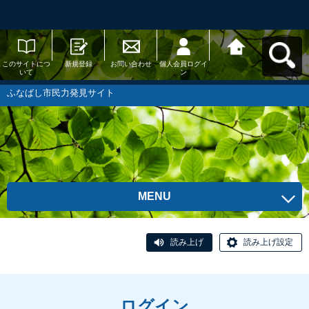
このサイトにつ
新規登録
お問い合わせ
個人会員ログイ
ふなばし市民力
いて
ン
発見サイトへ戻
る
ふなばし市民力発見サイト
MENU
読み上げ
読み上げ設定
ログイン