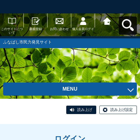
このサイトにつ
新規登録
お問い合わせ
個人会員ログイ
ふなばし市民力
いて
ン
発見サイトへ戻
る
ふなばし市民力発見サイト
MENU
読み上げ
読み上げ設定
ログイン