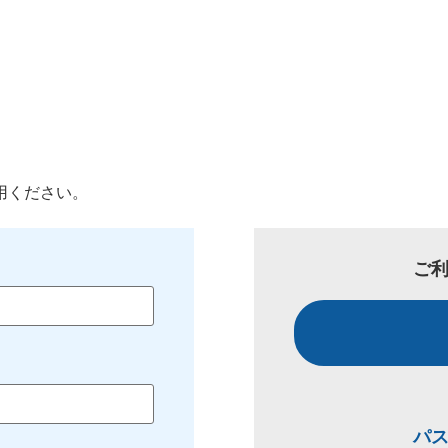
用ください。
ご
パ