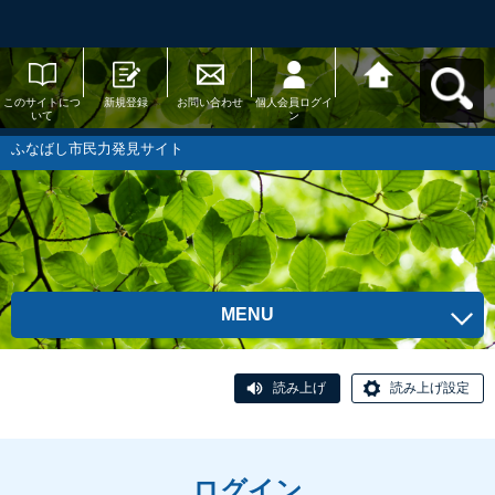
このサイトにつ
新規登録
お問い合わせ
個人会員ログイ
ふなばし市民力
いて
ン
発見サイトへ戻
る
ふなばし市民力発見サイト
MENU
読み上げ
読み上げ設定
ログイン