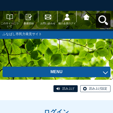
このサイトにつ
新規登録
お問い合わせ
個人会員ログイ
ふなばし市民力
いて
ン
発見サイトへ戻
る
ふなばし市民力発見サイト
MENU
読み上げ
読み上げ設定
ログイン