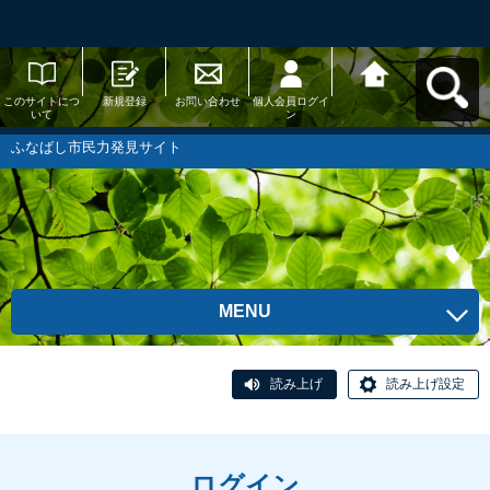
このサイトにつ
新規登録
お問い合わせ
個人会員ログイ
ふなばし市民力
いて
ン
発見サイトへ戻
る
ふなばし市民力発見サイト
MENU
読み上げ
読み上げ設定
ログイン