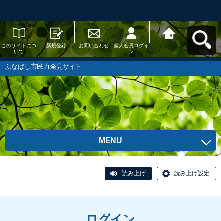
このサイトにつ
新規登録
お問い合わせ
個人会員ログイ
ふなばし市民力
いて
ン
発見サイトへ戻
る
ふなばし市民力発見サイト
MENU
読み上げ
読み上げ設定
ログイン