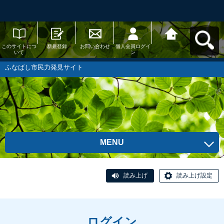
このサイトにつ
新規登録
お問い合わせ
個人会員ログイ
ふなばし市民力
いて
ン
発見サイトへ戻
る
ふなばし市民力発見サイト
MENU
読み上げ
読み上げ設定
ログイン