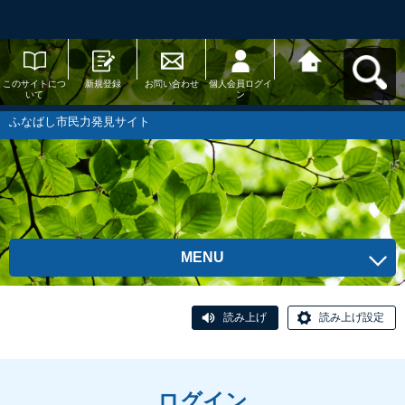
このサイトにつ
新規登録
お問い合わせ
個人会員ログイ
ふなばし市民力
いて
ン
発見サイトへ戻
る
ふなばし市民力発見サイト
MENU
読み上げ
読み上げ設定
ログイン