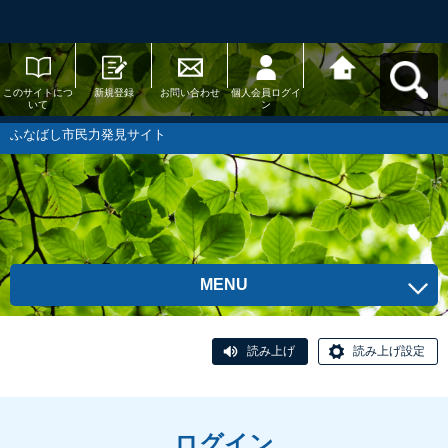
このサイトにつ
新規登録
お問い合わせ
個人会員ログイ
ふなばし市民力
いて
ン
発見サイトへ戻
る
ふなばし市民力発見サイト
MENU
読み上げ
読み上げ設定
ログイン