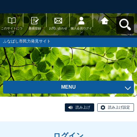
このサイトにつ
新規登録
お問い合わせ
個人会員ログイ
ふなばし市民力
いて
ン
発見サイトへ戻
る
ふなばし市民力発見サイト
MENU
読み上げ
読み上げ設定
ログイン