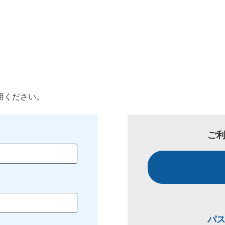
用ください。
ご
パ