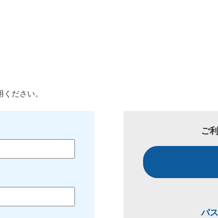
用ください。
ご
パ