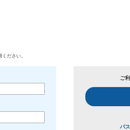
用ください。
ご
パ