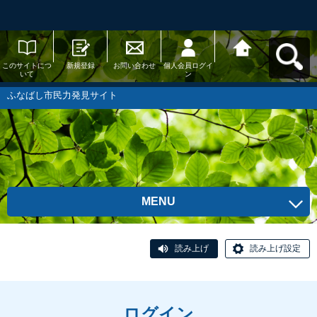
このサイトにつ
新規登録
お問い合わせ
個人会員ログイ
ふなばし市民力
いて
ン
発見サイトへ戻
る
ふなばし市民力発見サイト
MENU
読み上げ
読み上げ設定
ログイン