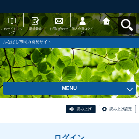
このサイトにつ
新規登録
お問い合わせ
個人会員ログイ
ふなばし市民力
いて
ン
発見サイトへ戻
る
ふなばし市民力発見サイト
MENU
読み上げ
読み上げ設定
ログイン