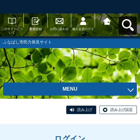
このサイトにつ
新規登録
お問い合わせ
個人会員ログイ
ふなばし市民力
いて
ン
発見サイトへ戻
る
ふなばし市民力発見サイト
MENU
読み上げ
読み上げ設定
ログイン