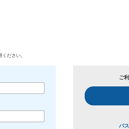
用ください。
ご
パ