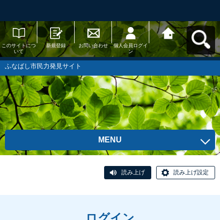
このサイトにつ
新規登録
お問い合わせ
個人会員ログイ
ふなばし市民力
いて
ン
発見サイトへ戻
る
ふなばし市民力発見サイト
MENU
読み上げ
読み上げ設定
ログイン