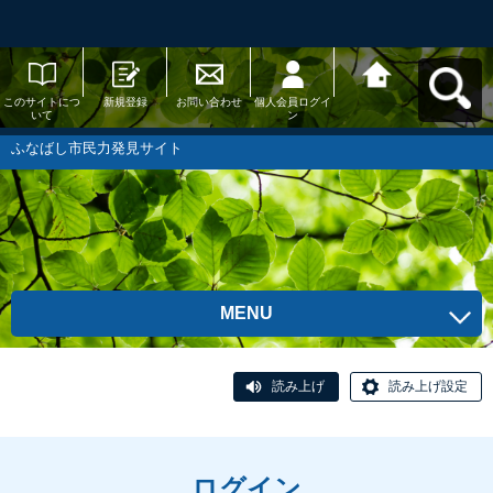
このサイトにつ
新規登録
お問い合わせ
個人会員ログイ
ふなばし市民力
いて
ン
発見サイトへ戻
る
ふなばし市民力発見サイト
MENU
読み上げ
読み上げ設定
ログイン