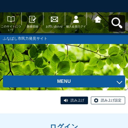
このサイトにつ
新規登録
お問い合わせ
個人会員ログイ
ふなばし市民力
いて
ン
発見サイトへ戻
る
ふなばし市民力発見サイト
MENU
読み上げ
読み上げ設定
ログイン