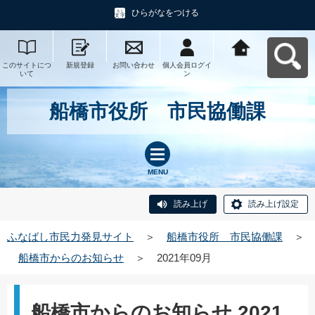
ひらがなをつける
このサイトにつ
新規登録
お問い合わせ
個人会員ログイ
ふなばし市民力
いて
ン
発見サイトへ戻
る
船橋市役所 市民協働課
MENU
読み上げ
読み上げ設定
ふなばし市民力発見サイト
＞
船橋市役所 市民協働課
＞
船橋市からのお知らせ
＞
2021年09月
船橋市からのお知らせ 2021