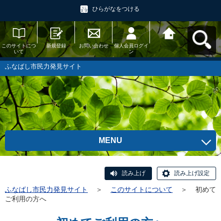
ひらがなをつける
このサイトにつ
新規登録
お問い合わせ
個人会員ログイ
ふなばし市民力
いて
ン
発見サイトへ戻
る
ふなばし市民力発見サイト
MENU
読み上げ
読み上げ設定
ふなばし市民力発見サイト
＞
このサイトについて
＞
初めて
ご利用の方へ