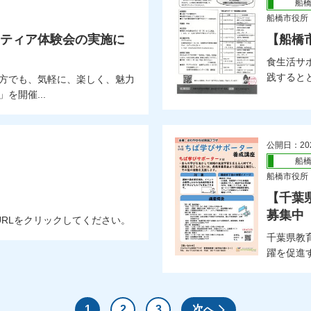
船
船橋市役所
ンティア体験会の実施に
【船橋
食生活サ
践するとと
方でも、気軽に、楽しく、魅力
を開催...
公開日：20
船
船橋市役所
【千葉
募集中
RLをクリックしてください。
千葉県教
躍を促進す
1
2
3
次へ