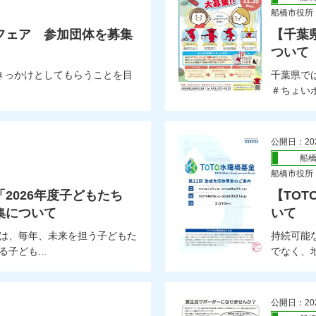
船橋市役所
フェア 参加団体を募集
【千葉
ついて
きっかけとしてもらうことを目
千葉県で
＃ちょいボ
公開日：20
船
船橋市役所
2026年度子どもたち
【TO
集について
いて
は、毎年、未来を担う子どもた
持続可能
子ども...
でなく、地
公開日：20