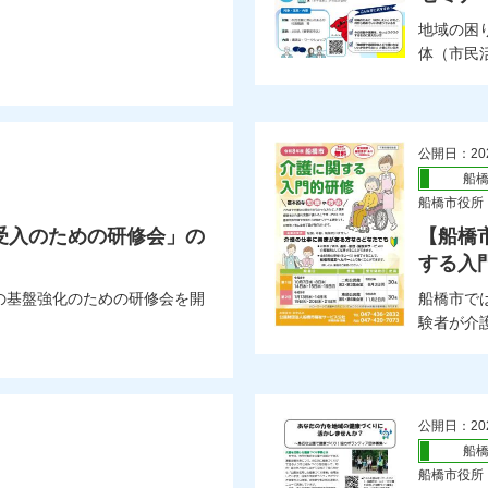
地域の困
体（市民活
公開日：20
船
船橋市役所
受入のための研修会」の
【船橋
する入
の基盤強化のための研修会を開
船橋市で
験者が介護
公開日：20
船
船橋市役所