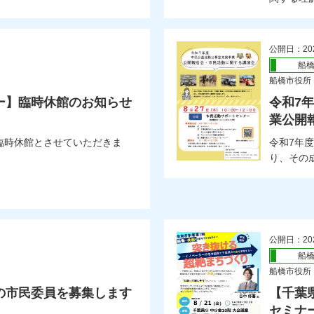
公開日：20
船
船橋市役所
ー】臨時休館のお知らせ
令和7
業公開
臨時休館とさせていただきま
令和7年
り、その成
公開日：20
船
船橋市役所
の市民委員を募集します
【千葉
セミナ