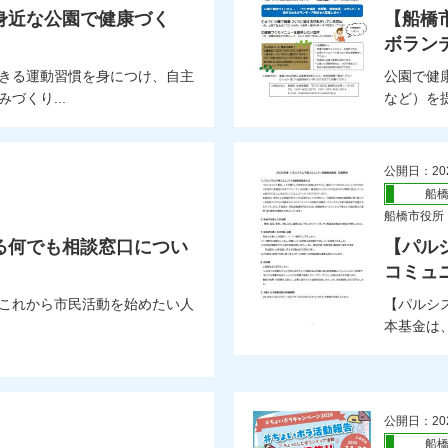
身近な公園で健康づく
【船橋
ボラン
きる運動習慣を身につけ、自主
公園で健
づくり...
など）を提
公開日：20
船
船橋市役所
る何でも相談窓口につい
【パル
コミュ
これから市民活動を始めたい人
【パルシ
本基金は
公開日：20
船