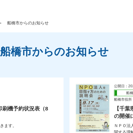
＞
船橋市からのお知らせ
 船橋市からのお知らせ
公開日：20
船
船橋市役所
印刷機予約状況表（8
【千葉
の開催
できます。
ＮＰＯ法
関する理解