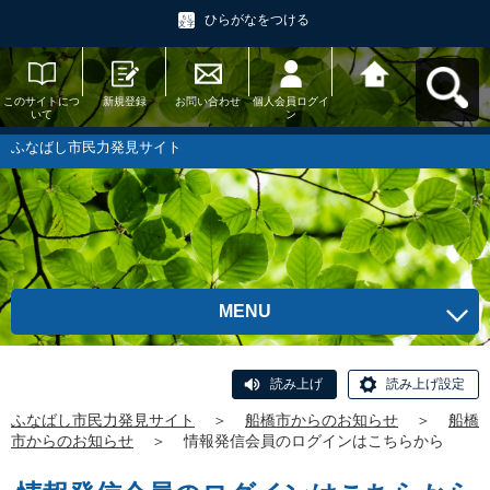
ひらがなをつける
このサイトにつ
新規登録
お問い合わせ
個人会員ログイ
ふなばし市民力
いて
ン
発見サイトへ戻
る
ふなばし市民力発見サイト
MENU
読み上げ
読み上げ設定
ふなばし市民力発見サイト
＞
船橋市からのお知らせ
＞
船橋
市からのお知らせ
＞
情報発信会員のログインはこちらから