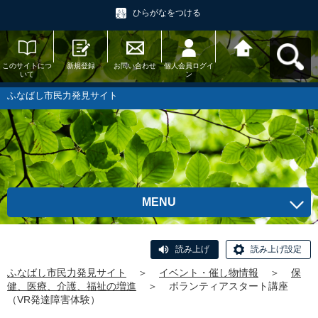
ひらがなをつける
このサイトにつ
新規登録
お問い合わせ
個人会員ログイ
ふなばし市民力
いて
ン
発見サイトへ戻
る
ふなばし市民力発見サイト
MENU
読み上げ
読み上げ設定
ふなばし市民力発見サイト
＞
イベント・催し物情報
＞
保
健、医療、介護、福祉の増進
＞
ボランティアスタート講座
（VR発達障害体験）