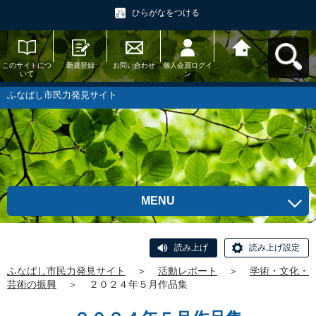
ひらがなをつける
このサイトにつ
新規登録
お問い合わせ
個人会員ログイ
ふなばし市民力
いて
ン
発見サイトへ戻
る
ふなばし市民力発見サイト
MENU
読み上げ
読み上げ設定
ふなばし市民力発見サイト
＞
活動レポート
＞
学術・文化・
芸術の振興
＞
２０２４年５月作品集