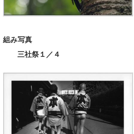
組み写真
三社祭１／４