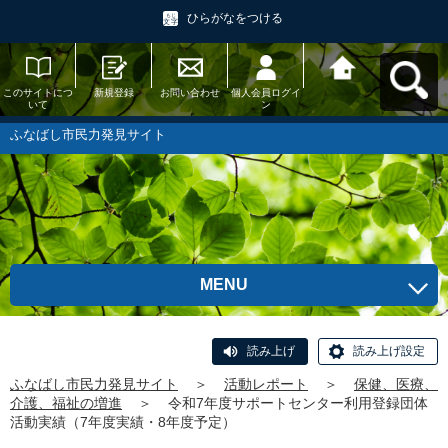
ひらがなをつける
このサイトにつ
新規登録
お問い合わせ
個人会員ログイ
ふなばし市民力
いて
ン
発見サイトへ戻
る
ふなばし市民力発見サイト
MENU
読み上げ
読み上げ設定
ふなばし市民力発見サイト
＞
活動レポート
＞
保健、医療、
介護、福祉の増進
＞
令和7年度サポートセンター利用登録団体
活動実績（7年度実績・8年度予定）