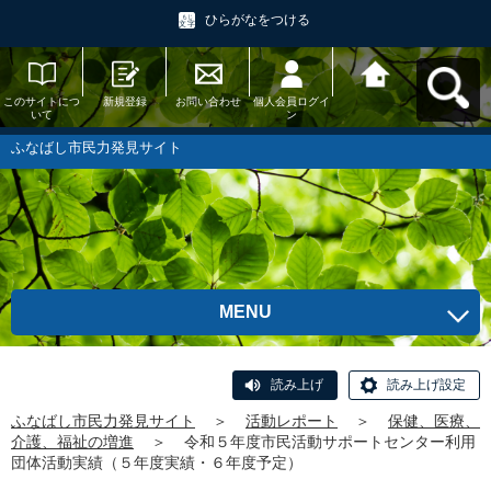
ひらがなをつける
このサイトにつ
新規登録
お問い合わせ
個人会員ログイ
ふなばし市民力
いて
ン
発見サイトへ戻
る
ふなばし市民力発見サイト
MENU
読み上げ
読み上げ設定
ふなばし市民力発見サイト
＞
活動レポート
＞
保健、医療、
介護、福祉の増進
＞
令和５年度市民活動サポートセンター利用
団体活動実績（５年度実績・６年度予定）