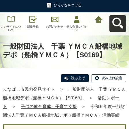
ひらがなをつける
このサイトにつ
新規登録
お問い合わせ
個人会員ログイ
ふなばし市民力
いて
ン
発見サイトへ戻
る
一般財団法人 千葉 ＹＭＣＡ船橋地域
デポ（船橋ＹＭＣＡ）【S0169】
読み上げ
読み上げ設定
ふなばし市民力発見サイト
＞
一般財団法人 千葉 ＹＭＣＡ
船橋地域デポ（船橋ＹＭＣＡ）【S0169】
＞
活動レポー
ト
＞
子供の健全育成、子育て支援
＞
令和６年度一般財
団法人千葉ＹＭＣＡ船橋地域デポ（船橋ＹＭＣＡ）活動実績