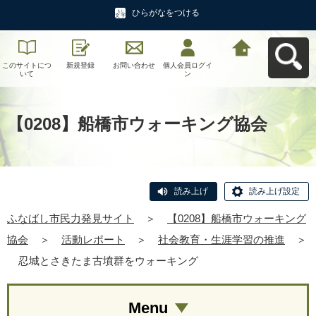
ひらがなをつける
このサイトにつ
新規登録
お問い合わせ
個人会員ログイ
ふなばし市民力
いて
ン
発見サイトへ戻
る
【0208】船橋市ウォーキング協会
読み上げ
読み上げ設定
ふなばし市民力発見サイト
＞
【0208】船橋市ウォーキング
協会
＞
活動レポート
＞
社会教育・生涯学習の推進
＞
忍城とさきたま古墳群をウォーキング
Menu