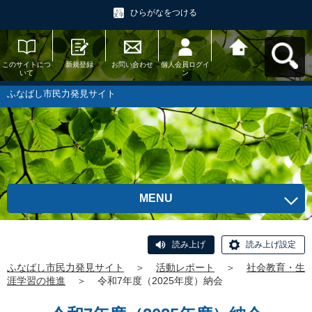
ひらがなをつける
このサイトにつ
新規登録
お問い合わせ
個人会員ログイ
ふなばし市民力
いて
ン
発見サイトへ戻
る
ふなばし市民力発見サイト
MENU
読み上げ
読み上げ設定
ふなばし市民力発見サイト
＞
活動レポート
＞
社会教育・生
涯学習の推進
＞
令和7年度（2025年度）納会