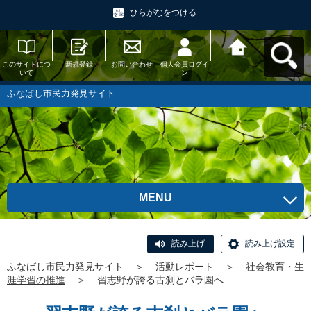
ひらがなをつける
このサイトにつ
新規登録
お問い合わせ
個人会員ログイ
ふなばし市民力
いて
ン
発見サイトへ戻
る
ふなばし市民力発見サイト
MENU
読み上げ
読み上げ設定
ふなばし市民力発見サイト
＞
活動レポート
＞
社会教育・生
涯学習の推進
＞
習志野が誇る古刹とバラ園へ