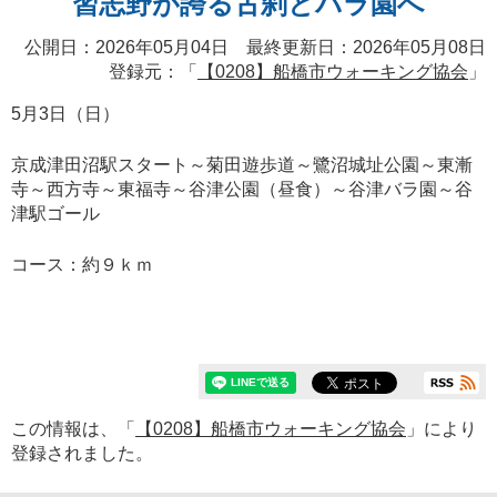
習志野が誇る古刹とバラ園へ
公開日：2026年05月04日 最終更新日：2026年05月08日
登録元：「
【0208】船橋市ウォーキング協会
」
5月3日（日）
京成津田沼駅スタート～菊田遊歩道～鷺沼城址公園～東漸
寺～西方寺～東福寺～谷津公園（昼食）～谷津バラ園～谷
津駅ゴール
コース：約９ｋｍ
この情報は、「
【0208】船橋市ウォーキング協会
」により
登録されました。