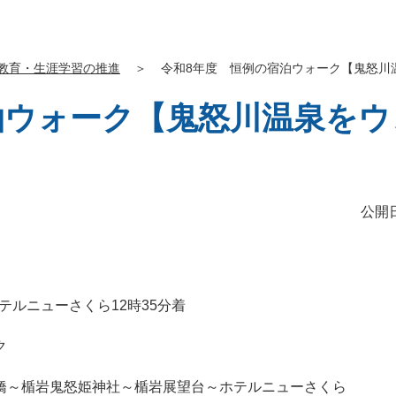
教育・生涯学習の推進
＞
令和8年度 恒例の宿泊ウォーク【鬼怒川
泊ウォーク【鬼怒川温泉を
公開日
テルニューさくら12時35分着
ク
橋～楯岩鬼怒姫神社～楯岩展望台～ホテルニューさくら