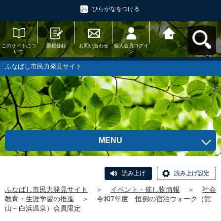
ひらがなをつける
このサイトにつ
新規登録
お問い合わせ
個人会員ログイ
ふなばし市民力
いて
ン
発見サイトへ戻
る
ふなばし市民力発見サイト
MENU
読み上げ
読み上げ設定
ふなばし市民力発見サイト
＞
イベント・催し物情報
＞
社会
教育・生涯学習の推進
＞
令和7年度 恒例の宿泊ウォーク（館
山～白浜温泉）会員限定