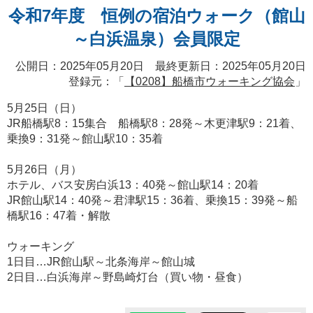
令和7年度 恒例の宿泊ウォーク（館山
～白浜温泉）会員限定
公開日：2025年05月20日 最終更新日：2025年05月20日
登録元：「
【0208】船橋市ウォーキング協会
」
5月25日（日）
JR船橋駅8：15集合 船橋駅8：28発～木更津駅9：21着、
乗換9：31発～館山駅10：35着
5月26日（月）
ホテル、バス安房白浜13：40発～館山駅14：20着
JR館山駅14：40発～君津駅15：36着、乗換15：39発～船
橋駅16：47着・解散
ウォーキング
1日目…JR館山駅～北条海岸～館山城
2日目…白浜海岸～野島崎灯台（買い物・昼食）