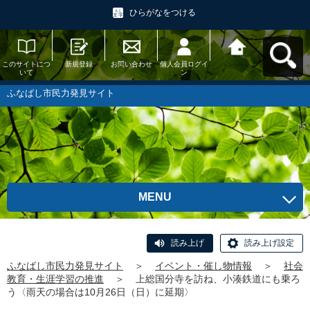
ひらがなをつける
このサイトにつ
新規登録
お問い合わせ
個人会員ログイ
ふなばし市民力
いて
ン
発見サイトへ戻
る
ふなばし市民力発見サイト
MENU
読み上げ
読み上げ設定
ふなばし市民力発見サイト
＞
イベント・催し物情報
＞
社会
教育・生涯学習の推進
＞
上総国分寺を訪ね、小湊鉄道にも乗ろ
う〈雨天の場合は10月26日（日）に延期〉