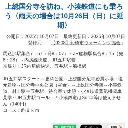
上総国分寺を訪ね、小湊鉄道にも乗ろ
う〈雨天の場合は10月26日（日）に延
期〉
公開日：2025年10月07日 最終更新日：2025年10月07日
登録元：「
【0208】船橋市ウォーキング協会
」
馬込沢駅集合7：57（発8：07）～JR船橋駅集合8：15（発
8：28）～内房線快速、JR五井駅着
※帰り：JR内房線快速、五井駅～船橋駅
JR五井駅スタート～更科公園～上総国分尼寺跡展示場・復
元建物～国分寺中央公園（昼食）～上総国分寺跡～小湊鉄
道、村上駅⇒五井駅、待合室で休憩・小湊鉄道蒸気機関車
見学～JR五井駅ゴール ＊小湊鉄道はSuica等は使えませ
ん（140円）
コース：約８ｋｍ